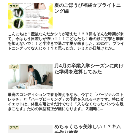
夏のごほうび福袋☆ブライトニ
ブログ
ング編
こんにちは！産後なんだかシミが増えた！？３回もそんな時期が来
て、今はもう日差しが怖い！！！こどもたち！母の顔に打撃と摩擦
を加えないで！！と半泣きで過ごす夏が来ました。2025年、ブライ
トニングってなんじゃ！？と思った方。シミとか日焼けとか...
月4月の卒業入学シーズンに向け
ブログ
た準備を逆算してみた
最高のコンディションで春を迎えるなら、今すぐ「パーソナルスト
レッチ」と「ハーブピーリング」の予約を入れるべきです。特にダ
イエットは、体重を落とすだけでなく「入らなくなったパンツを履
きこなす」ための体型補正が鍵になります。 2週間に...
めちゃくちゃ美味しい！？キム
ブログ
チ作り教室