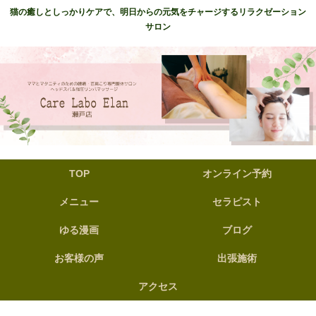
猫の癒しとしっかりケアで、明日からの元気をチャージするリラクゼーション
サロン
TOP
オンライン予約
メニュー
セラピスト
ゆる漫画
ブログ
お客様の声
出張施術
アクセス