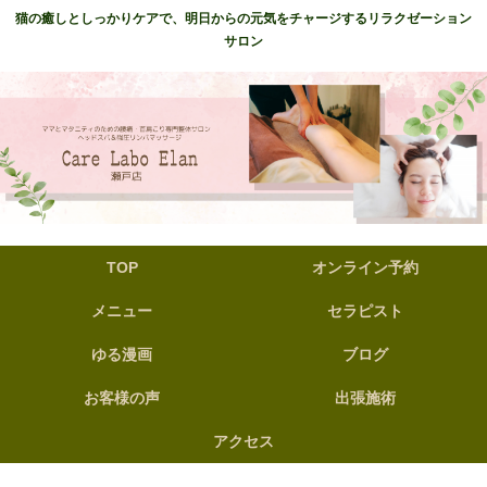
猫の癒しとしっかりケアで、明日からの元気をチャージするリラクゼーション
サロン
TOP
オンライン予約
メニュー
セラピスト
ゆる漫画
ブログ
お客様の声
出張施術
アクセス