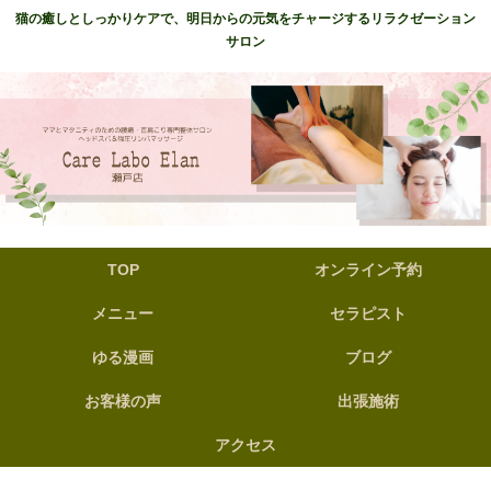
猫の癒しとしっかりケアで、明日からの元気をチャージするリラクゼーション
サロン
TOP
オンライン予約
メニュー
セラピスト
ゆる漫画
ブログ
お客様の声
出張施術
アクセス